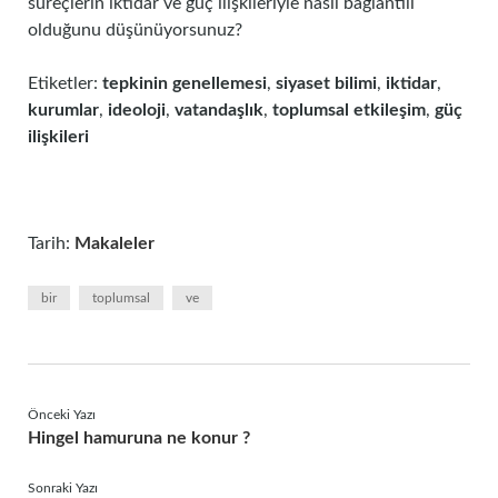
süreçlerin iktidar ve güç ilişkileriyle nasıl bağlantılı
olduğunu düşünüyorsunuz?
Etiketler:
tepkinin genellemesi
,
siyaset bilimi
,
iktidar
,
kurumlar
,
ideoloji
,
vatandaşlık
,
toplumsal etkileşim
,
güç
ilişkileri
Tarih:
Makaleler
bir
toplumsal
ve
Önceki Yazı
Hingel hamuruna ne konur ?
Sonraki Yazı