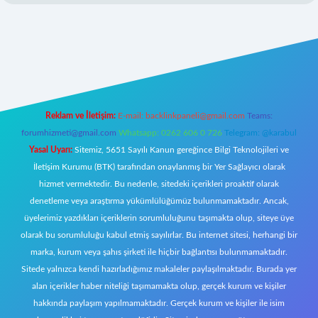
/
Reklam ve İletişim:
E-mail:
backlinkpaneli@gmail.com
Teams:
forumhizmeti@gmail.com
Whatsapp: 0262 606 0 726
Telegram: @karabul
Yasal Uyarı:
Sitemiz, 5651 Sayılı Kanun gereğince Bilgi Teknolojileri ve
İletişim Kurumu (BTK) tarafından onaylanmış bir Yer Sağlayıcı olarak
hizmet vermektedir. Bu nedenle, sitedeki içerikleri proaktif olarak
denetleme veya araştırma yükümlülüğümüz bulunmamaktadır. Ancak,
üyelerimiz yazdıkları içeriklerin sorumluluğunu taşımakta olup, siteye üye
olarak bu sorumluluğu kabul etmiş sayılırlar. Bu internet sitesi, herhangi bir
marka, kurum veya şahıs şirketi ile hiçbir bağlantısı bulunmamaktadır.
Sitede yalnızca kendi hazırladığımız makaleler paylaşılmaktadır. Burada yer
alan içerikler haber niteliği taşımamakta olup, gerçek kurum ve kişiler
hakkında paylaşım yapılmamaktadır. Gerçek kurum ve kişiler ile isim