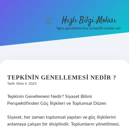
Hızlı Bilgi Molası
menüyü
aç
İlginç gerçeklerle kısa ve keyifli molalar ver!
Anasayfa
Gizlilik Politikası
Yasal Uyarı
TEPKININ GENELLEMESI NEDIR ?
Hakkımızda
Tarih: Ekim 4, 2025
Tepkinin Genellemesi Nedir? Siyaset Bilimi
Perspektifinden Güç İlişkileri ve Toplumsal Düzen
Siyaset, her zaman toplumsal yapıları ve güç ilişkilerini
anlamaya çalışan bir disiplindir. Toplumların yönetilmesi,