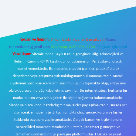
www.hiltonbetx.org/
Reklam ve İletişim:
E-mail:
backlinkpaneli@gmail.com
Teams:
forumhizmeti@gmail.com
Whatsapp: 0262 606 0 726
Telegram: @karabul
Yasal Uyarı:
Sitemiz, 5651 Sayılı Kanun gereğince Bilgi Teknolojileri ve
İletişim Kurumu (BTK) tarafından onaylanmış bir Yer Sağlayıcı olarak
hizmet vermektedir. Bu nedenle, sitedeki içerikleri proaktif olarak
denetleme veya araştırma yükümlülüğümüz bulunmamaktadır. Ancak,
üyelerimiz yazdıkları içeriklerin sorumluluğunu taşımakta olup, siteye üye
olarak bu sorumluluğu kabul etmiş sayılırlar. Bu internet sitesi, herhangi bir
marka, kurum veya şahıs şirketi ile hiçbir bağlantısı bulunmamaktadır.
Sitede yalnızca kendi hazırladığımız makaleler paylaşılmaktadır. Burada yer
alan içerikler haber niteliği taşımamakta olup, gerçek kurum ve kişiler
hakkında paylaşım yapılmamaktadır. Gerçek kurum ve kişiler ile isim
benzerlikleri tamamen tesadüfidir. Sitemiz, kar amacı gütmeyen ve
tamamen ücretsiz bir bilgi paylaşım platformudur. Hukuka ve yasal