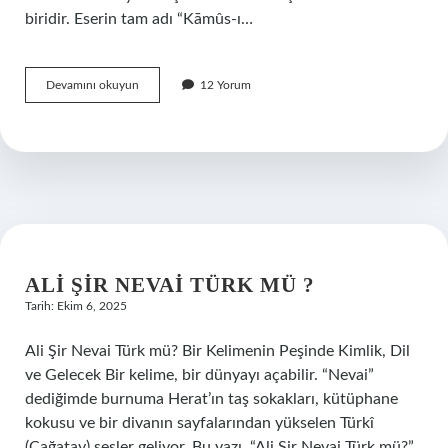
biridir. Eserin tam adı “Kāmûs-ı…
Kamusu
Devamını okuyun
12 Yorum
Türki
hangi
dönem
?
ALI ŞIR NEVAI TÜRK MÜ ?
Tarih: Ekim 6, 2025
Ali Şir Nevai Türk mü? Bir Kelimenin Peşinde Kimlik, Dil
ve Gelecek Bir kelime, bir dünyayı açabilir. “Nevai”
dediğimde burnuma Herat’ın taş sokakları, kütüphane
kokusu ve bir divanın sayfalarından yükselen Türkî
(Çağatay) sesler geliyor. Bu yazı, “Ali Şir Nevai Türk mü?”