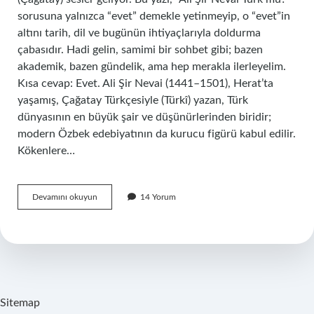
sorusuna yalnızca “evet” demekle yetinmeyip, o “evet”in
altını tarih, dil ve bugünün ihtiyaçlarıyla doldurma
çabasıdır. Hadi gelin, samimi bir sohbet gibi; bazen
akademik, bazen gündelik, ama hep merakla ilerleyelim.
Kısa cevap: Evet. Ali Şir Nevai (1441–1501), Herat’ta
yaşamış, Çağatay Türkçesiyle (Türkî) yazan, Türk
dünyasının en büyük şair ve düşünürlerinden biridir;
modern Özbek edebiyatının da kurucu figürü kabul edilir.
Kökenlere…
Ali
Devamını okuyun
14 Yorum
Şir
Nevai
Türk
mü
?
Sitemap