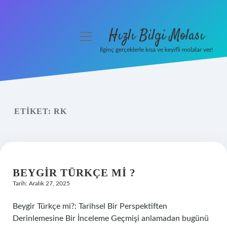
Hızlı Bilgi Molası
menüyü
aç
İlginç gerçeklerle kısa ve keyifli molalar ver!
Anasayfa
Gizlilik Politikası
ETIKET:
RK
Yasal Uyarı
Hakkımızda
BEYGIR TÜRKÇE MI ?
Tarih: Aralık 27, 2025
Beygir Türkçe mi?: Tarihsel Bir Perspektiften
Derinlemesine Bir İnceleme Geçmişi anlamadan bugünü