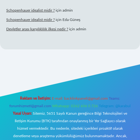
Schopenhauer idealist midir ?
için
admin
Schopenhauer idealist midir ?
için
Eda Güneş
Devletler arası karşılıklılık ilkesi nedir ?
için
admin
iltonbetx.org/
Reklam ve İletişim:
E-mail:
backlinkpaneli@gmail.com
Teams:
forumhizmeti@gmail.com
Whatsapp: 0262 606 0 726
Telegram: @karabul
Yasal Uyarı:
Sitemiz, 5651 Sayılı Kanun gereğince Bilgi Teknolojileri ve
İletişim Kurumu (BTK) tarafından onaylanmış bir Yer Sağlayıcı olarak
hizmet vermektedir. Bu nedenle, sitedeki içerikleri proaktif olarak
denetleme veya araştırma yükümlülüğümüz bulunmamaktadır. Ancak,