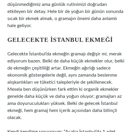
düşünmediğimiz ama günlük rutinimizi doğrudan
etkileyen bir detay. Hele bir de yoğun bir günün sonunda
sıcak bir ekmek almak, o gramajın önemi daha anlamlı
hale geliyor.
GELECEKTE İSTANBUL EKMEĞI
Gelecekte İstanbul’da ekmeğin gramajı değişir mi, merak
ediyorum bazen. Belki de daha küçük ekmekler olur, belki
de ekmeğin çeşitliliği artar. Ekmeğin ağırlığı sadece
ekonomik göstergelerle değil, aynı zamanda beslenme
alışkanlıkları ve tüketici talepleriyle de şekillenecek.
Mesela ben düşünürken fark ettim ki organik ekmekler
genelde daha küçük ve daha yoğun oluyor; gramajları az
ama doyuruculukları yüksek. Belki de gelecek İstanbul
ekmeği, hem gramaj hem içerik açısından daha bilinçli
olacak.
Kendi kendime soruyorum: “Acaba İstanbul’da 1 adet