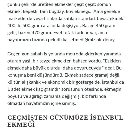
çünkü şehirde üretilen ekmekler çeşit çeşit: somun
ekmek, kepekli, tam buğday, köy ekmeği… Ama genelde
marketlerde veya fırınlarda satılan standart beyaz ekmek
400 ile 500 gram arasında değişiyor. Bazen 450 gram
gelir, bazen 470 gram. Evet, ufak farklar var, ama
hayatımızın hızında pek dikkat etmediğimiz bir detay.
Geçen gün sabah iş yolunda metroda giderken yanımda
oturan yaşlı bir teyze ekmekten bahsediyordu. “Eskiden
ekmek daha büyük olurdu, daha doyurucuydu,” dedi. Bu
konuşma beni düşündürdü. Ekmek sadece gramaj değil,
kültür, alışkanlık ve ekonomik bir gösterge de. İstanbul’da
1 adet ekmek kaç gramdır sorusunun ötesinde, ekmeğin
boyutu ve ağırlığı zamanla değişmiş, biz farkında
olmadan hayatımızın içine sinmiş.
GEÇMIŞTEN GÜNÜMÜZE İSTANBUL
EKMEĞI