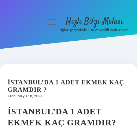
Hızlı Bilgi Molası
menüyü
aç
İlginç gerçeklerle kısa ve keyifli molalar ver!
Anasayfa
Gizlilik Politikası
Yasal Uyarı
İSTANBUL’DA 1 ADET EKMEK KAÇ
Hakkımızda
GRAMDIR ?
Tarih: Mayıs 18, 2026
İSTANBUL’DA 1 ADET
EKMEK KAÇ GRAMDIR?