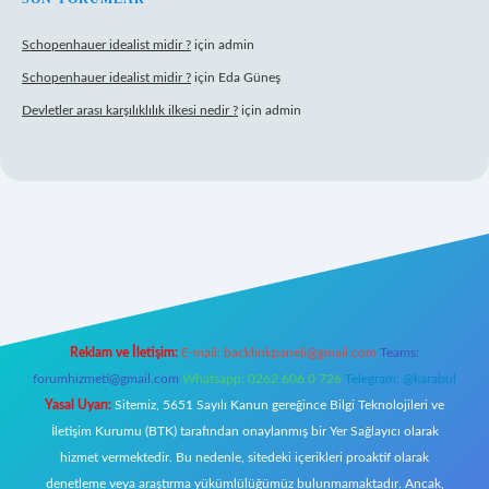
Schopenhauer idealist midir ?
için
admin
Schopenhauer idealist midir ?
için
Eda Güneş
Devletler arası karşılıklılık ilkesi nedir ?
için
admin
nbetx.org/
Reklam ve İletişim:
E-mail:
backlinkpaneli@gmail.com
Teams:
forumhizmeti@gmail.com
Whatsapp: 0262 606 0 726
Telegram: @karabul
Yasal Uyarı:
Sitemiz, 5651 Sayılı Kanun gereğince Bilgi Teknolojileri ve
İletişim Kurumu (BTK) tarafından onaylanmış bir Yer Sağlayıcı olarak
hizmet vermektedir. Bu nedenle, sitedeki içerikleri proaktif olarak
denetleme veya araştırma yükümlülüğümüz bulunmamaktadır. Ancak,