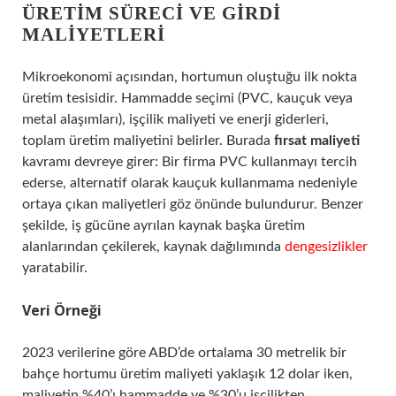
ÜRETIM SÜRECI VE GIRDI
MALIYETLERI
Mikroekonomi açısından, hortumun oluştuğu ilk nokta
üretim tesisidir. Hammadde seçimi (PVC, kauçuk veya
metal alaşımları), işçilik maliyeti ve enerji giderleri,
toplam üretim maliyetini belirler. Burada
fırsat maliyeti
kavramı devreye girer: Bir firma PVC kullanmayı tercih
ederse, alternatif olarak kauçuk kullanmama nedeniyle
ortaya çıkan maliyetleri göz önünde bulundurur. Benzer
şekilde, iş gücüne ayrılan kaynak başka üretim
alanlarından çekilerek, kaynak dağılımında
dengesizlikler
yaratabilir.
Veri Örneği
2023 verilerine göre ABD’de ortalama 30 metrelik bir
bahçe hortumu üretim maliyeti yaklaşık 12 dolar iken,
maliyetin %40’ı hammadde ve %30’u işçilikten