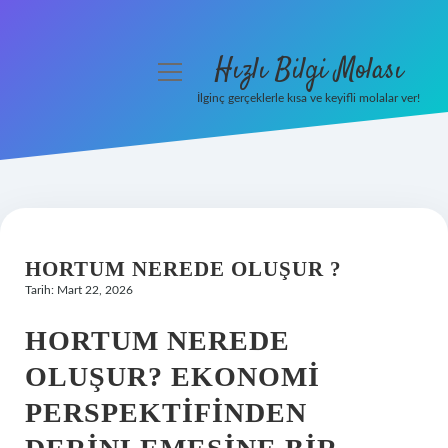
Hızlı Bilgi Molası
menüyü
aç
İlginç gerçeklerle kısa ve keyifli molalar ver!
Anasayfa
Gizlilik Politikası
Yasal Uyarı
HORTUM NEREDE OLUŞUR ?
Hakkımızda
Tarih: Mart 22, 2026
HORTUM NEREDE
OLUŞUR? EKONOMI
PERSPEKTIFINDEN