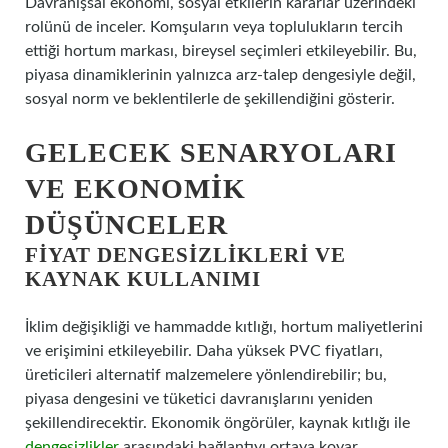
Davranışsal ekonomi, sosyal etkilerin kararlar üzerindeki
rolünü de inceler. Komşuların veya toplulukların tercih
ettiği hortum markası, bireysel seçimleri etkileyebilir. Bu,
piyasa dinamiklerinin yalnızca arz-talep dengesiyle değil,
sosyal norm ve beklentilerle de şekillendiğini gösterir.
GELECEK SENARYOLARI
VE EKONOMIK
DÜŞÜNCELER
FIYAT DENGESIZLIKLERI VE
KAYNAK KULLANIMI
İklim değişikliği ve hammadde kıtlığı, hortum maliyetlerini
ve erişimini etkileyebilir. Daha yüksek PVC fiyatları,
üreticileri alternatif malzemelere yönlendirebilir; bu,
piyasa dengesini ve tüketici davranışlarını yeniden
şekillendirecektir. Ekonomik öngörüler, kaynak kıtlığı ile
dengesizlikler
arasındaki bağlantıyı ortaya koyar.