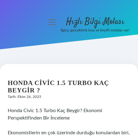
Hızlı Bilgi Molası
menüyü
aç
İlginç gerçeklerle kısa ve keyifli molalar ver!
Anasayfa
Gizlilik Politikası
Yasal Uyarı
HONDA CIVIC 1.5 TURBO KAÇ
Hakkımızda
BEYGIR ?
Tarih: Ekim 26, 2025
Honda Civic 1.5 Turbo Kaç Beygir? Ekonomi
Perspektifinden Bir İnceleme
Ekonomistlerin en çok üzerinde durduğu konulardan biri,