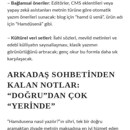
–
Bağlamsal öneriler
: Editörler, CMS eklentileri veya
yapay zekâ asistanları metnin türüne göre otomatik
yazım önerileri sunacak: blog için “hamd ü senâ”, ürün adı
için “Hamdüsenâ” gibi.
–
Kültürel veri setleri
: İlahi sözleri, mevlid metinleri ve
edebî külliyatın sayısallaşması, klasik yazımın
görünürlüğünü artıracak; genç okur bu formla daha sık
karşılaşacak.
ARKADAŞ SOHBETINDEN
KALAN NOTLAR:
“DOĞRU”DAN ÇOK
“YERINDE”
“Hamdusena nasıl yazılır?”ın sihri, tek bir doğru
aramaktan ziyade metnin maksadına en iyi hizmet eden