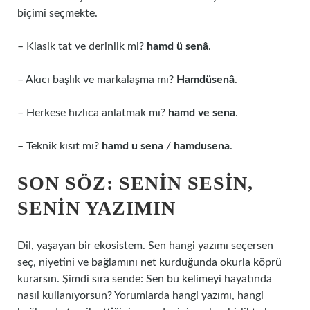
biçimi seçmekte.
– Klasik tat ve derinlik mi?
hamd ü senâ
.
– Akıcı başlık ve markalaşma mı?
Hamdüsenâ
.
– Herkese hızlıca anlatmak mı?
hamd ve sena
.
– Teknik kısıt mı?
hamd u sena
/
hamdusena
.
SON SÖZ: SENIN SESIN,
SENIN YAZIMIN
Dil, yaşayan bir ekosistem. Sen hangi yazımı seçersen
seç, niyetini ve bağlamını net kurduğunda okurla köprü
kurarsın. Şimdi sıra sende: Sen bu kelimeyi hayatında
nasıl kullanıyorsun? Yorumlarda hangi yazımı, hangi