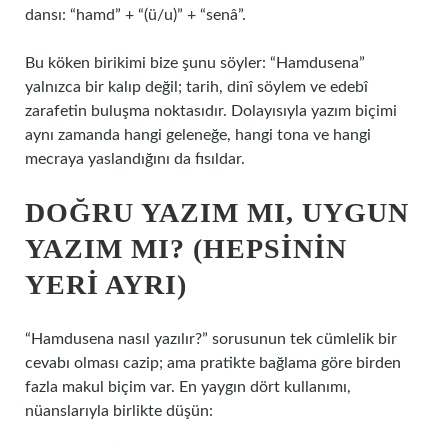
dansı: “hamd” + “(ü/u)” + “senâ”.
Bu köken birikimi bize şunu söyler: “Hamdusena”
yalnızca bir kalıp değil; tarih, dinî söylem ve edebî
zarafetin buluşma noktasıdır. Dolayısıyla yazım biçimi
aynı zamanda hangi geleneğe, hangi tona ve hangi
mecraya yaslandığını da fısıldar.
DOĞRU YAZIM MI, UYGUN
YAZIM MI? (HEPSININ
YERI AYRI)
“Hamdusena nasıl yazılır?” sorusunun tek cümlelik bir
cevabı olması cazip; ama pratikte bağlama göre birden
fazla makul biçim var. En yaygın dört kullanımı,
nüanslarıyla birlikte düşün: