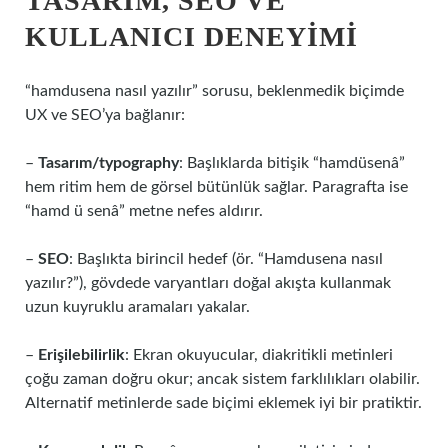
TASARIM, SEO VE
KULLANICI DENEYIMI
“hamdusena nasıl yazılır” sorusu, beklenmedik biçimde
UX ve SEO’ya bağlanır:
–
Tasarım/typography
: Başlıklarda bitişik “hamdüsenâ”
hem ritim hem de görsel bütünlük sağlar. Paragrafta ise
“hamd ü senâ” metne nefes aldırır.
–
SEO
: Başlıkta birincil hedef (ör. “Hamdusena nasıl
yazılır?”), gövdede varyantları doğal akışta kullanmak
uzun kuyruklu aramaları yakalar.
–
Erişilebilirlik
: Ekran okuyucular, diakritikli metinleri
çoğu zaman doğru okur; ancak sistem farklılıkları olabilir.
Alternatif metinlerde sade biçimi eklemek iyi bir pratiktir.