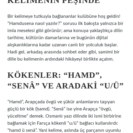
KELIMENIN PEŞINDE
Bir kelimeye tutkuyla bağlananlar kulübüne hoş geldin!
“Hamdusena nasıl yazılır?” sorusu ilk bakışta yalnızca bir
imla meselesi gibi görünür; ama konuya yaklaştıkça dilin
tarihine, kültürün damarlarına ve bugünün dijital
alışkanlıklarına kadar uzanan canlı bir yolculuk başlar.
Hadi gel, arkadaş arasında sohbet eder gibi, samimi bir
dille bu kelimenin ardındaki hikâyeyi birlikte açalım.
KÖKENLER: “HAMD”,
“SENÂ” VE ARADAKI “U/Ü”
“Hamd”, Arapçada övgü ve şükür anlamlarını taşıyan
güçlü bir kök (ḥamd). “Senâ” ise yine Arapça “övgü,
yüceltme” demek. Osmanlı yazı dilinde iki ismi birbirine
bağlamak için Farsça kökenli “u/ü” bağlacı kullanılırdı:
“hamd ü senâ”. Yani kelime, aslında üç parçanın uyumlu