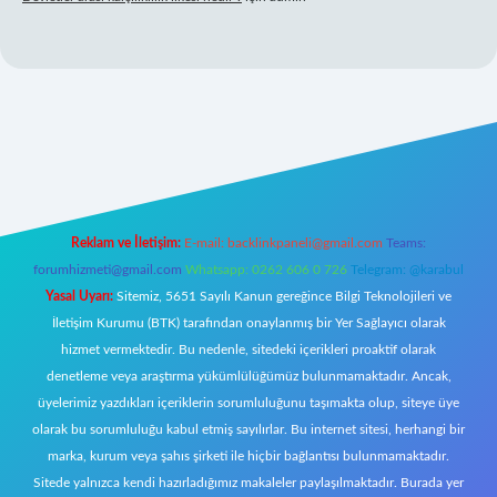
.org/
Reklam ve İletişim:
E-mail:
backlinkpaneli@gmail.com
Teams:
forumhizmeti@gmail.com
Whatsapp: 0262 606 0 726
Telegram: @karabul
Yasal Uyarı:
Sitemiz, 5651 Sayılı Kanun gereğince Bilgi Teknolojileri ve
İletişim Kurumu (BTK) tarafından onaylanmış bir Yer Sağlayıcı olarak
hizmet vermektedir. Bu nedenle, sitedeki içerikleri proaktif olarak
denetleme veya araştırma yükümlülüğümüz bulunmamaktadır. Ancak,
üyelerimiz yazdıkları içeriklerin sorumluluğunu taşımakta olup, siteye üye
olarak bu sorumluluğu kabul etmiş sayılırlar. Bu internet sitesi, herhangi bir
marka, kurum veya şahıs şirketi ile hiçbir bağlantısı bulunmamaktadır.
Sitede yalnızca kendi hazırladığımız makaleler paylaşılmaktadır. Burada yer