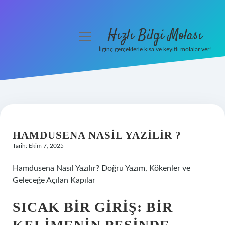
Hızlı Bilgi Molası
menüyü
aç
İlginç gerçeklerle kısa ve keyifli molalar ver!
Anasayfa
Gizlilik Politikası
Yasal Uyarı
HAMDUSENA NASIL YAZILIR ?
Hakkımızda
Tarih: Ekim 7, 2025
Hamdusena Nasıl Yazılır? Doğru Yazım, Kökenler ve
Geleceğe Açılan Kapılar
SICAK BIR GIRIŞ: BIR