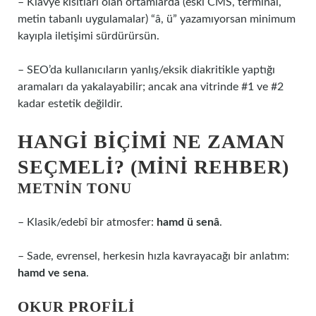
– Klavye kısıtları olan ortamlarda (eski CMS, terminal,
metin tabanlı uygulamalar) “â, ü” yazamıyorsan minimum
kayıpla iletişimi sürdürürsün.
– SEO’da kullanıcıların yanlış/eksik diakritikle yaptığı
aramaları da yakalayabilir; ancak ana vitrinde #1 ve #2
kadar estetik değildir.
HANGI BIÇIMI NE ZAMAN
SEÇMELI? (MINI REHBER)
METNIN TONU
– Klasik/edebî bir atmosfer:
hamd ü senâ
.
– Sade, evrensel, herkesin hızla kavrayacağı bir anlatım:
hamd ve sena
.
OKUR PROFILI