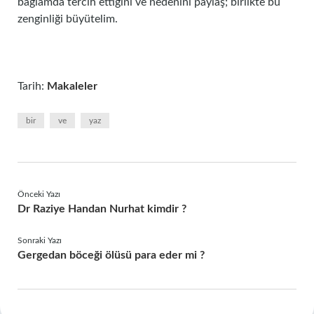
bağlamda tercih ettiğini ve nedenini paylaş; birlikte bu
zenginliği büyütelim.
Tarih:
Makaleler
bir
ve
yaz
Önceki Yazı
Dr Raziye Handan Nurhat kimdir ?
Sonraki Yazı
Gergedan böceği ölüsü para eder mi ?