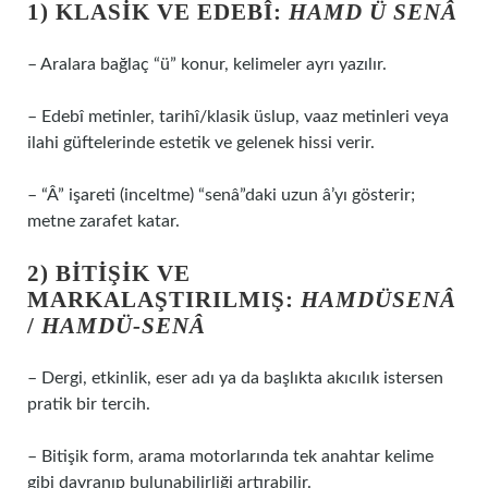
1) KLASIK VE EDEBÎ:
HAMD Ü SENÂ
– Aralara bağlaç “ü” konur, kelimeler ayrı yazılır.
– Edebî metinler, tarihî/klasik üslup, vaaz metinleri veya
ilahi güftelerinde estetik ve gelenek hissi verir.
– “Â” işareti (inceltme) “senâ”daki uzun â’yı gösterir;
metne zarafet katar.
2) BITIŞIK VE
MARKALAŞTIRILMIŞ:
HAMDÜSENÂ
/
HAMDÜ-SENÂ
– Dergi, etkinlik, eser adı ya da başlıkta akıcılık istersen
pratik bir tercih.
– Bitişik form, arama motorlarında tek anahtar kelime
gibi davranıp bulunabilirliği artırabilir.