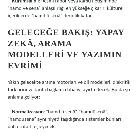
–
Kurumsal dil
: Resmî rapor veya kamu iletişiminde
“hamd ve sena” anlaşılırlığı en yükseğe çıkarır; kültürel
içeriklerde “hamd ü senâ” derinlik katar.
GELECEĞE BAKIŞ: YAPAY
ZEKÂ, ARAMA
MODELLERI VE YAZIMIN
EVRIMI
Yakın gelecekte arama motorları ve dil modelleri, diakritik
farklarını ve tarihî bağlamı daha iyi ayırt edecek. Bu da şu
anlama geliyor:
–
Normalizasyon
: “hamd ü senâ”, “hamdüsenâ”,
“hamdusena” aynı niyeti taşıdığında sistemler bunları
daha tutarlı eşleyecek.