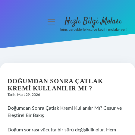
Hızlı Bilgi Molası
menüyü
aç
İlginç gerçeklerle kısa ve keyifli molalar ver!
Anasayfa
Gizlilik Politikası
Yasal Uyarı
DOĞUMDAN SONRA ÇATLAK
Hakkımızda
KREMI KULLANILIR MI ?
Tarih: Mart 29, 2026
Doğumdan Sonra Çatlak Kremi Kullanılır Mı? Cesur ve
Eleştirel Bir Bakış
Doğum sonrası vücutta bir sürü değişiklik olur. Hem