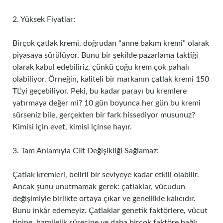
2. Yüksek Fiyatlar:
Birçok çatlak kremi, doğrudan “anne bakım kremi” olarak
piyasaya sürülüyor. Bunu bir şekilde pazarlama taktiği
olarak kabul edebiliriz, çünkü çoğu krem çok pahalı
olabiliyor. Örneğin, kaliteli bir markanın çatlak kremi 150
TL’yi geçebiliyor. Peki, bu kadar parayı bu kremlere
yatırmaya değer mi? 10 gün boyunca her gün bu kremi
sürseniz bile, gerçekten bir fark hissediyor musunuz?
Kimisi için evet, kimisi içinse hayır.
3. Tam Anlamıyla Cilt Değişikliği Sağlamaz:
Çatlak kremleri, belirli bir seviyeye kadar etkili olabilir.
Ancak şunu unutmamak gerek: çatlaklar, vücudun
değişimiyle birlikte ortaya çıkar ve genellikle kalıcıdır.
Bunu inkâr edemeyiz. Çatlaklar genetik faktörlere, vücut
tipine, hamilelik sürecine ve daha birçok faktöre bağlı