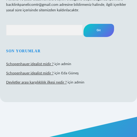
backlinkpanelicomtr@gmail.com
adresine bildirmeniz halinde, ilgili içerikler
yasal süre içerisinde sitemizden kaldırılacaktır.
Arama
SON YORUMLAR
Schopenhauer idealist midir ?
için
admin
Schopenhauer idealist midir ?
için
Eda Güneş
Devletler arası karşılıklılık ilkesi nedir ?
için
admin
ltonbetx.org/