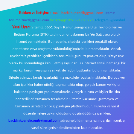
Reklam ve İletişim:
E-mail:
backlinkpaneli@gmail.com
Teams:
forumhizmeti@gmail.com
Whatsapp: 0262 606 0 726
Telegram: @karabul
Yasal Uyarı:
Sitemiz, 5651 Sayılı Kanun gereğince Bilgi Teknolojileri ve
İletişim Kurumu (BTK) tarafından onaylanmış bir Yer Sağlayıcı olarak
hizmet vermektedir. Bu nedenle, sitedeki içerikleri proaktif olarak
denetleme veya araştırma yükümlülüğümüz bulunmamaktadır. Ancak,
üyelerimiz yazdıkları içeriklerin sorumluluğunu taşımakta olup, siteye üye
olarak bu sorumluluğu kabul etmiş sayılırlar. Bu internet sitesi, herhangi bir
marka, kurum veya şahıs şirketi ile hiçbir bağlantısı bulunmamaktadır.
Sitede yalnızca kendi hazırladığımız makaleler paylaşılmaktadır. Burada yer
alan içerikler haber niteliği taşımamakta olup, gerçek kurum ve kişiler
hakkında paylaşım yapılmamaktadır. Gerçek kurum ve kişiler ile isim
benzerlikleri tamamen tesadüfidir. Sitemiz, kar amacı gütmeyen ve
tamamen ücretsiz bir bilgi paylaşım platformudur. Hukuka ve yasal
düzenlemelere aykırı olduğunu düşündüğünüz içerikleri,
backlinkpanelicomtr@gmail.com
adresine bildirmeniz halinde, ilgili içerikler
yasal süre içerisinde sitemizden kaldırılacaktır.