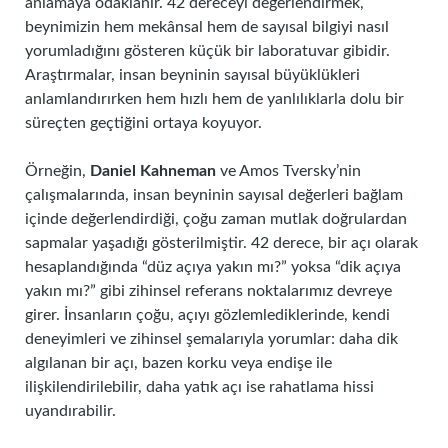
anlamaya odaklanır. 42 dereceyi değerlendirmek,
beynimizin hem mekânsal hem de sayısal bilgiyi nasıl
yorumladığını gösteren küçük bir laboratuvar gibidir.
Araştırmalar, insan beyninin sayısal büyüklükleri
anlamlandırırken hem hızlı hem de yanlılıklarla dolu bir
süreçten geçtiğini ortaya koyuyor.
Örneğin,
Daniel Kahneman
ve Amos Tversky’nin
çalışmalarında, insan beyninin sayısal değerleri bağlam
içinde değerlendirdiği, çoğu zaman mutlak doğrulardan
sapmalar yaşadığı gösterilmiştir. 42 derece, bir açı olarak
hesaplandığında “düz açıya yakın mı?” yoksa “dik açıya
yakın mı?” gibi zihinsel referans noktalarımız devreye
girer. İnsanların çoğu, açıyı gözlemlediklerinde, kendi
deneyimleri ve zihinsel şemalarıyla yorumlar: daha dik
algılanan bir açı, bazen korku veya endişe ile
ilişkilendirilebilir, daha yatık açı ise rahatlama hissi
uyandırabilir.