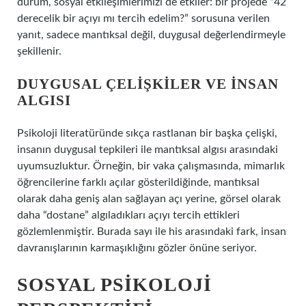
durum, sosyal etkileşimlerimizi de etkiler: bir projede “42
derecelik bir açıyı mı tercih edelim?” sorusuna verilen
yanıt, sadece mantıksal değil, duygusal değerlendirmeyle
şekillenir.
DUYGUSAL ÇELIŞKILER VE İNSAN
ALGISI
Psikoloji literatüründe sıkça rastlanan bir başka çelişki,
insanın duygusal tepkileri ile mantıksal algısı arasındaki
uyumsuzluktur. Örneğin, bir vaka çalışmasında, mimarlık
öğrencilerine farklı açılar gösterildiğinde, mantıksal
olarak daha geniş alan sağlayan açı yerine, görsel olarak
daha “dostane” algıladıkları açıyı tercih ettikleri
gözlemlenmiştir. Burada sayı ile his arasındaki fark, insan
davranışlarının karmaşıklığını gözler önüne seriyor.
SOSYAL PSIKOLOJI