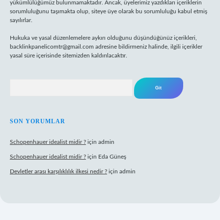
yükümlülüğümüz bulunmamaktadır. Ancak, üyelerimiz yazdıkları içeriklerin
sorumluluğunu taşımakta olup, siteye üye olarak bu sorumluluğu kabul etmiş
sayılırlar.
Hukuka ve yasal düzenlemelere aykırı olduğunu düşündüğünüz içerikleri,
backlinkpanelicomtr@gmail.com
adresine bildirmeniz halinde, ilgili içerikler
yasal süre içerisinde sitemizden kaldırılacaktır.
Arama
SON YORUMLAR
Schopenhauer idealist midir ?
için
admin
Schopenhauer idealist midir ?
için
Eda Güneş
Devletler arası karşılıklılık ilkesi nedir ?
için
admin