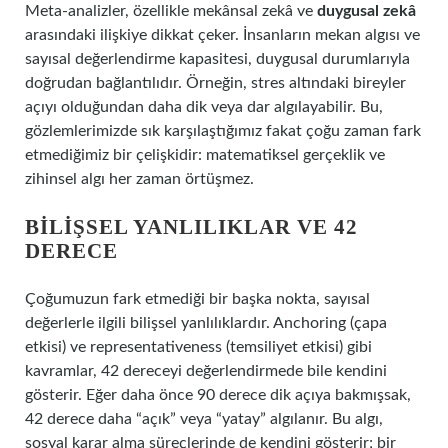
Meta-analizler, özellikle mekânsal zekâ ve
duygusal zekâ
arasındaki ilişkiye dikkat çeker. İnsanların mekan algısı ve
sayısal değerlendirme kapasitesi, duygusal durumlarıyla
doğrudan bağlantılıdır. Örneğin, stres altındaki bireyler
açıyı olduğundan daha dik veya dar algılayabilir. Bu,
gözlemlerimizde sık karşılaştığımız fakat çoğu zaman fark
etmediğimiz bir çelişkidir: matematiksel gerçeklik ve
zihinsel algı her zaman örtüşmez.
BILIŞSEL YANLILIKLAR VE 42
DERECE
Çoğumuzun fark etmediği bir başka nokta, sayısal
değerlerle ilgili bilişsel yanlılıklardır. Anchoring (çapa
etkisi) ve representativeness (temsiliyet etkisi) gibi
kavramlar, 42 dereceyi değerlendirmede bile kendini
gösterir. Eğer daha önce 90 derece dik açıya bakmışsak,
42 derece daha “açık” veya “yatay” algılanır. Bu algı,
sosyal karar alma süreçlerinde de kendini gösterir; bir