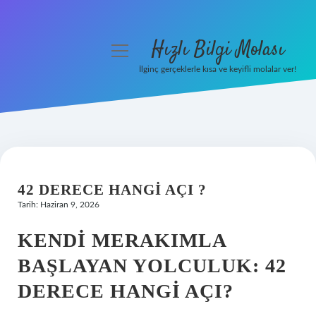
Hızlı Bilgi Molası
menüyü
aç
İlginç gerçeklerle kısa ve keyifli molalar ver!
Anasayfa
Gizlilik Politikası
Yasal Uyarı
42 DERECE HANGI AÇI ?
Hakkımızda
Tarih: Haziran 9, 2026
KENDI MERAKIMLA
BAŞLAYAN YOLCULUK: 42
DERECE HANGI AÇI?