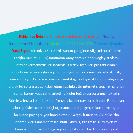
onbetx.org/
Reklam ve İletişim:
E-mail:
backlinkpaneli@gmail.com
Teams:
forumhizmeti@gmail.com
Whatsapp: 0262 606 0 726
Telegram: @karabul
Yasal Uyarı:
Sitemiz, 5651 Sayılı Kanun gereğince Bilgi Teknolojileri ve
İletişim Kurumu (BTK) tarafından onaylanmış bir Yer Sağlayıcı olarak
hizmet vermektedir. Bu nedenle, sitedeki içerikleri proaktif olarak
denetleme veya araştırma yükümlülüğümüz bulunmamaktadır. Ancak,
üyelerimiz yazdıkları içeriklerin sorumluluğunu taşımakta olup, siteye üye
olarak bu sorumluluğu kabul etmiş sayılırlar. Bu internet sitesi, herhangi bir
marka, kurum veya şahıs şirketi ile hiçbir bağlantısı bulunmamaktadır.
Sitede yalnızca kendi hazırladığımız makaleler paylaşılmaktadır. Burada yer
alan içerikler haber niteliği taşımamakta olup, gerçek kurum ve kişiler
hakkında paylaşım yapılmamaktadır. Gerçek kurum ve kişiler ile isim
benzerlikleri tamamen tesadüfidir. Sitemiz, kar amacı gütmeyen ve
tamamen ücretsiz bir bilgi paylaşım platformudur. Hukuka ve yasal