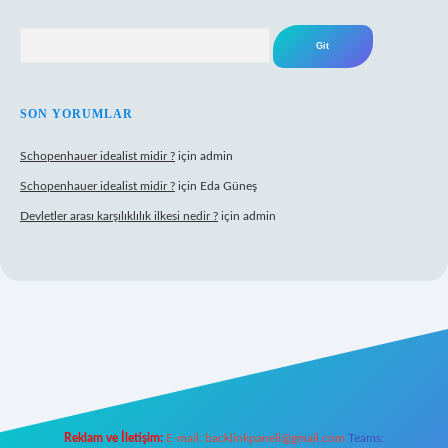
Arama
SON YORUMLAR
Schopenhauer idealist midir ?
için
admin
Schopenhauer idealist midir ?
için
Eda Güneş
Devletler arası karşılıklılık ilkesi nedir ?
için
admin
tps://www.hiltonbetx.org/
Reklam ve İletişim:
E-mail:
backlinkpaneli@gmail.com
Teams: