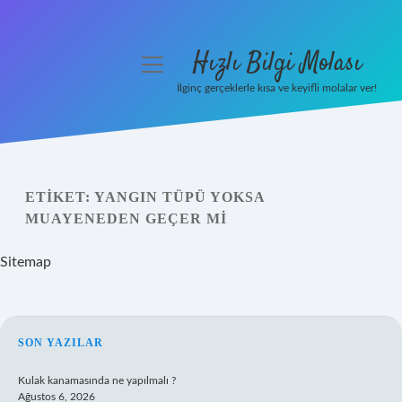
Hızlı Bilgi Molası
menüyü
aç
İlginç gerçeklerle kısa ve keyifli molalar ver!
Anasayfa
Gizlilik Politikası
ETIKET:
YANGIN TÜPÜ YOKSA
Yasal Uyarı
MUAYENEDEN GEÇER MI
Hakkımızda
Sitemap
SIDEBAR
SON YAZILAR
Kulak kanamasında ne yapılmalı ?
Ağustos 6, 2026