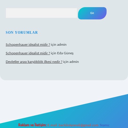
Arama
SON YORUMLAR
Schopenhauer idealist midir ?
için
admin
Schopenhauer idealist midir ?
için
Eda Güneş
Devletler arası karşılıklılık ilkesi nedir ?
için
admin
ps://www.hiltonbetx.org/
Reklam ve İletişim:
E-mail:
backlinkpaneli@gmail.com
Teams: