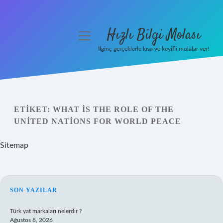
Hızlı Bilgi Molası
menüyü
aç
İlginç gerçeklerle kısa ve keyifli molalar ver!
Anasayfa
Gizlilik Politikası
ETIKET:
WHAT IS THE ROLE OF THE
Yasal Uyarı
UNITED NATIONS FOR WORLD PEACE
Hakkımızda
Sitemap
SIDEBAR
SON YAZILAR
Türk yat markaları nelerdir ?
Ağustos 8, 2026