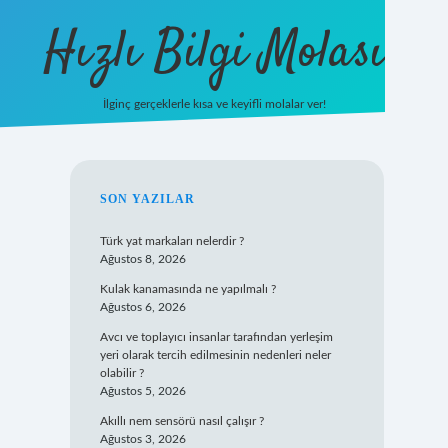
Hızlı Bilgi Molası
İlginç gerçeklerle kısa ve keyifli molalar ver!
https://www.hi
SIDEBAR
SON YAZILAR
Türk yat markaları nelerdir ?
Ağustos 8, 2026
Kulak kanamasında ne yapılmalı ?
Ağustos 6, 2026
Avcı ve toplayıcı insanlar tarafından yerleşim
yeri olarak tercih edilmesinin nedenleri neler
olabilir ?
Ağustos 5, 2026
Akıllı nem sensörü nasıl çalışır ?
Ağustos 3, 2026