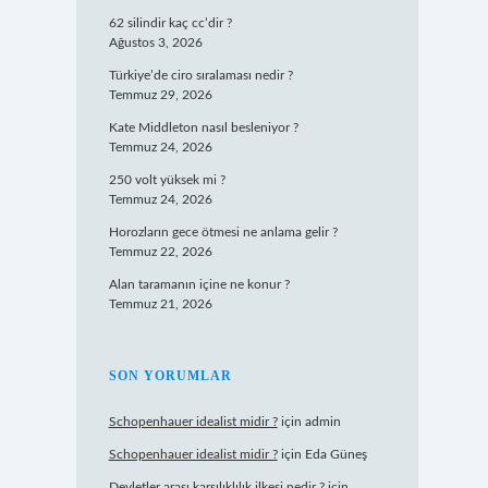
62 silindir kaç cc’dir ?
Ağustos 3, 2026
Türkiye’de ciro sıralaması nedir ?
Temmuz 29, 2026
Kate Middleton nasıl besleniyor ?
Temmuz 24, 2026
250 volt yüksek mi ?
Temmuz 24, 2026
Horozların gece ötmesi ne anlama gelir ?
Temmuz 22, 2026
Alan taramanın içine ne konur ?
Temmuz 21, 2026
SON YORUMLAR
Schopenhauer idealist midir ?
için
admin
Schopenhauer idealist midir ?
için
Eda Güneş
Devletler arası karşılıklılık ilkesi nedir ?
için