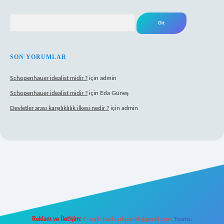
Arama
SON YORUMLAR
Schopenhauer idealist midir ?
için
admin
Schopenhauer idealist midir ?
için
Eda Güneş
Devletler arası karşılıklılık ilkesi nedir ?
için
admin
ps://www.hiltonbetx.org/
Reklam ve İletişim:
E-mail:
backlinkpaneli@gmail.com
Teams: