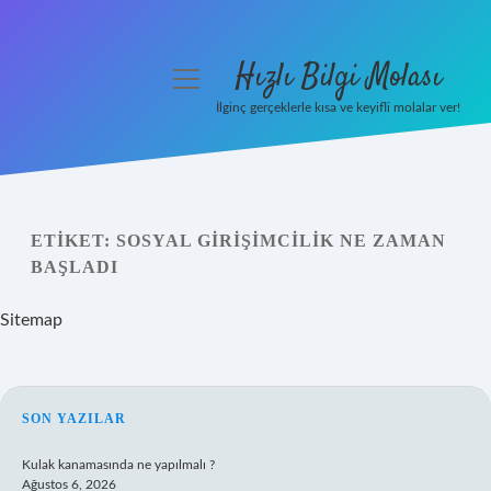
Hızlı Bilgi Molası
menüyü
aç
İlginç gerçeklerle kısa ve keyifli molalar ver!
Anasayfa
Gizlilik Politikası
ETIKET:
SOSYAL GIRIŞIMCILIK NE ZAMAN
Yasal Uyarı
BAŞLADI
Hakkımızda
Sitemap
SIDEBAR
SON YAZILAR
Kulak kanamasında ne yapılmalı ?
Ağustos 6, 2026