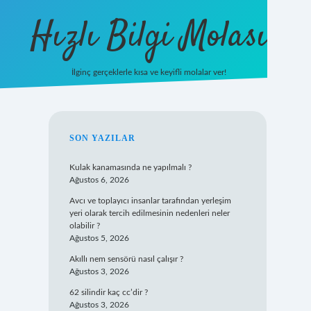
Hızlı Bilgi Molası
İlginç gerçeklerle kısa ve keyifli molalar ver!
https://www.hi
SIDEBAR
SON YAZILAR
Kulak kanamasında ne yapılmalı ?
Ağustos 6, 2026
Avcı ve toplayıcı insanlar tarafından yerleşim
yeri olarak tercih edilmesinin nedenleri neler
olabilir ?
Ağustos 5, 2026
Akıllı nem sensörü nasıl çalışır ?
Ağustos 3, 2026
62 silindir kaç cc’dir ?
Ağustos 3, 2026