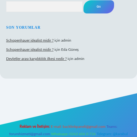
Arama
SON YORUMLAR
Schopenhauer idealist midir ?
için
admin
Schopenhauer idealist midir ?
için
Eda Güneş
Devletler arası karşılıklılık ilkesi nedir ?
için
admin
tps://www.hiltonbetx.org/
Reklam ve İletişim:
E-mail:
backlinkpaneli@gmail.com
Teams:
forumhizmeti@gmail.com
Whatsapp: 0262 606 0 726
Telegram: @karabul