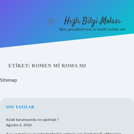
Hızlı Bilgi Molası
menüyü
aç
İlginç gerçeklerle kısa ve keyifli molalar ver!
Anasayfa
Gizlilik Politikası
ETIKET:
ROMEN MI ROMA MI
Yasal Uyarı
Sitemap
Hakkımızda
SIDEBAR
SON YAZILAR
Kulak kanamasında ne yapılmalı ?
Ağustos 6, 2026