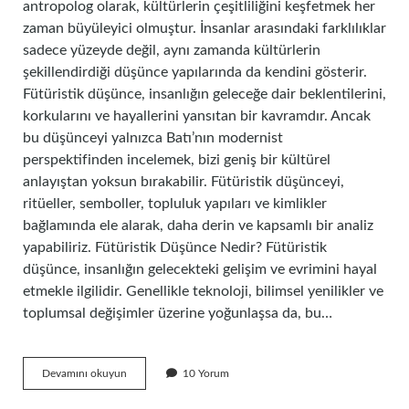
antropolog olarak, kültürlerin çeşitliliğini keşfetmek her
zaman büyüleyici olmuştur. İnsanlar arasındaki farklılıklar
sadece yüzeyde değil, aynı zamanda kültürlerin
şekillendirdiği düşünce yapılarında da kendini gösterir.
Fütüristik düşünce, insanlığın geleceğe dair beklentilerini,
korkularını ve hayallerini yansıtan bir kavramdır. Ancak
bu düşünceyi yalnızca Batı’nın modernist
perspektifinden incelemek, bizi geniş bir kültürel
anlayıştan yoksun bırakabilir. Fütüristik düşünceyi,
ritüeller, semboller, topluluk yapıları ve kimlikler
bağlamında ele alarak, daha derin ve kapsamlı bir analiz
yapabiliriz. Fütüristik Düşünce Nedir? Fütüristik
düşünce, insanlığın gelecekteki gelişim ve evrimini hayal
etmekle ilgilidir. Genellikle teknoloji, bilimsel yenilikler ve
toplumsal değişimler üzerine yoğunlaşsa da, bu…
Fütüristik
Devamını okuyun
10 Yorum
düşünce
ne