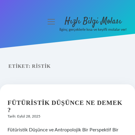
Hızlı Bilgi Molası
menüyü
aç
İlginç gerçeklerle kısa ve keyifli molalar ver!
Anasayfa
Gizlilik Politikası
ETIKET:
RISTIK
Yasal Uyarı
Hakkımızda
FÜTÜRISTIK DÜŞÜNCE NE DEMEK
?
Tarih: Eylül 28, 2025
Fütüristik Düşünce ve Antropolojik Bir Perspektif Bir