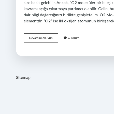
size basit gelebilir. Ancak, “O2 moleküler bir bileşi
kavramı açığa çıkarmaya yardımcı olabilir. Gelin, b
dair bilgi dağarcığınızı birlikte genişletelim. O2 M
elementtir. “O2” ise iki oksijen atomunun birleşer
O2
Devamını okuyun
6 Yorum
moleküler
bir
bileşik
mi
?
Sitemap