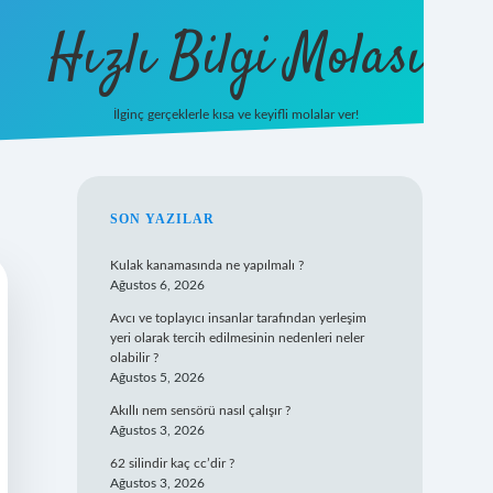
Hızlı Bilgi Molası
İlginç gerçeklerle kısa ve keyifli molalar ver!
https://www.hi
SIDEBAR
SON YAZILAR
Kulak kanamasında ne yapılmalı ?
Ağustos 6, 2026
Avcı ve toplayıcı insanlar tarafından yerleşim
yeri olarak tercih edilmesinin nedenleri neler
olabilir ?
Ağustos 5, 2026
Akıllı nem sensörü nasıl çalışır ?
Ağustos 3, 2026
62 silindir kaç cc’dir ?
Ağustos 3, 2026