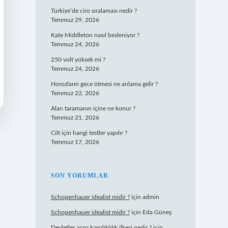
Türkiye’de ciro sıralaması nedir ?
Temmuz 29, 2026
Kate Middleton nasıl besleniyor ?
Temmuz 24, 2026
250 volt yüksek mi ?
Temmuz 24, 2026
Horozların gece ötmesi ne anlama gelir ?
Temmuz 22, 2026
Alan taramanın içine ne konur ?
Temmuz 21, 2026
Cilt için hangi testler yapılır ?
Temmuz 17, 2026
SON YORUMLAR
Schopenhauer idealist midir ?
için
admin
Schopenhauer idealist midir ?
için
Eda Güneş
Devletler arası karşılıklılık ilkesi nedir ?
için