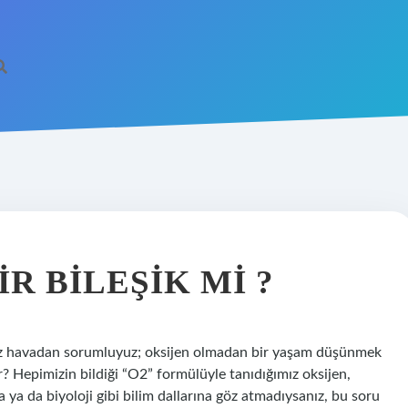
R BILEŞIK MI ?
z havadan sorumluyuz; oksijen olmadan bir yaşam düşünmek
r? Hepimizin bildiği “O2” formülüyle tanıdığımız oksijen,
 ya da biyoloji gibi bilim dallarına göz atmadıysanız, bu soru