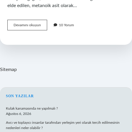
elde edilen, metanoik asit olarak…
Karınca
Devamını okuyun
10 Yorum
asidi
zayıf
asit
mi
?
Sitemap
SIDEBAR
SON YAZILAR
Kulak kanamasında ne yapılmalı ?
Ağustos 6, 2026
Avcı ve toplayıcı insanlar tarafından yerleşim yeri olarak tercih edilmesinin
nedenleri neler olabilir ?