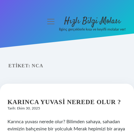
Hızlı Bilgi Molası
menüyü
aç
İlginç gerçeklerle kısa ve keyifli molalar ver!
Anasayfa
Gizlilik Politikası
ETIKET:
NCA
Yasal Uyarı
Hakkımızda
KARINCA YUVASI NEREDE OLUR ?
Tarih: Ekim 30, 2025
Karınca yuvası nerede olur? Bilimden sahaya, sahadan
evimizin bahçesine bir yolculuk Merak hepimizi bir araya