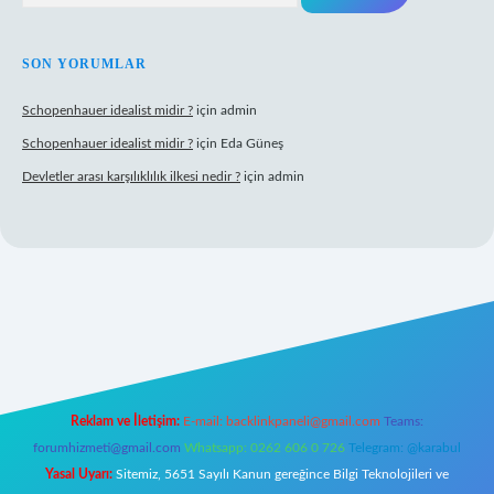
SON YORUMLAR
Schopenhauer idealist midir ?
için
admin
Schopenhauer idealist midir ?
için
Eda Güneş
Devletler arası karşılıklılık ilkesi nedir ?
için
admin
://www.hiltonbetx.org/
Reklam ve İletişim:
E-mail:
backlinkpaneli@gmail.com
Teams:
forumhizmeti@gmail.com
Whatsapp: 0262 606 0 726
Telegram: @karabul
Yasal Uyarı:
Sitemiz, 5651 Sayılı Kanun gereğince Bilgi Teknolojileri ve