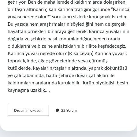
getiriyor. Ben de mahallemdeki kaldırımlarda dolaşırken,
bir taşın altından çıkan karınca trafiğini görünce “Karınca
yuvası nerede olur?” sorusunu sizlerle konuşmak istedim.
Bu yazıda hem araştırmaların söylediğini hem de gerçek
hayattan örnekleri bir araya getirerek, karınca yuvalarının
doğada ve şehirde nasıl konumlandığını, neden orada
olduklarını ve bize ne anlattıklarını birlikte keşfedeceğiz.
Karınca yuvası nerede olur? (Kısa cevap) Karınca yuvası;
toprak içinde, ağaç gövdelerinde veya çürümüş
kütüklerde, kayaların/taşların altında, yaprak döküntüsü
ve çalı tabanında, hatta şehirde duvar çatlakları ile
kaldırımların aralarında kurulabilir. Türün biyolojisi, besin
kaynağına uzaklık,…
Karınca
Devamını okuyun
22 Yorum
Yuvasi
nerede
olur
?