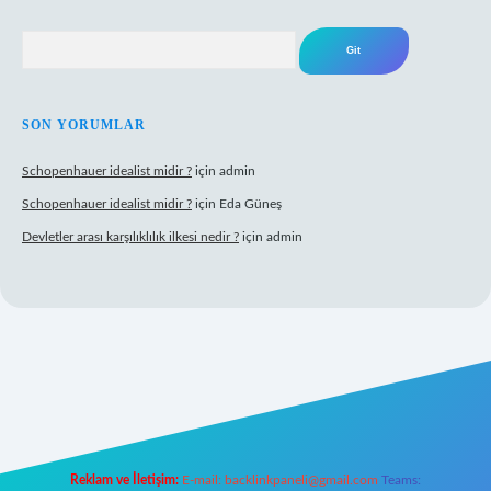
Arama
SON YORUMLAR
Schopenhauer idealist midir ?
için
admin
Schopenhauer idealist midir ?
için
Eda Güneş
Devletler arası karşılıklılık ilkesi nedir ?
için
admin
ps://www.hiltonbetx.org/
Reklam ve İletişim:
E-mail:
backlinkpaneli@gmail.com
Teams: