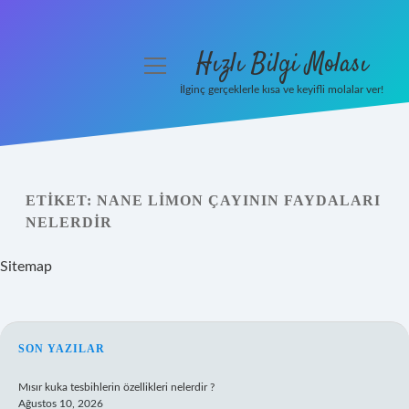
Hızlı Bilgi Molası
menüyü
aç
İlginç gerçeklerle kısa ve keyifli molalar ver!
Anasayfa
Gizlilik Politikası
ETIKET:
NANE LIMON ÇAYININ FAYDALARI
Yasal Uyarı
NELERDIR
Hakkımızda
Sitemap
SIDEBAR
SON YAZILAR
Mısır kuka tesbihlerin özellikleri nelerdir ?
Ağustos 10, 2026