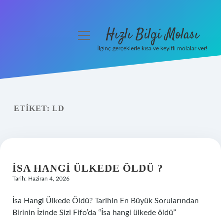
Hızlı Bilgi Molası
menüyü
aç
İlginç gerçeklerle kısa ve keyifli molalar ver!
Anasayfa
Gizlilik Politikası
ETIKET:
LD
Yasal Uyarı
Hakkımızda
İSA HANGI ÜLKEDE ÖLDÜ ?
Tarih: Haziran 4, 2026
İsa Hangi Ülkede Öldü? Tarihin En Büyük Sorularından
Birinin İzinde Sizi Fifo’da “İsa hangi ülkede öldü”