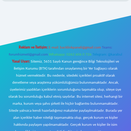
ps://www.hiltonbetx.org/
Reklam ve İletişim:
E-mail:
backlinkpaneli@gmail.com
Teams:
forumhizmeti@gmail.com
Whatsapp: 0262 606 0 726
Telegram: @karabul
Yasal Uyarı:
Sitemiz, 5651 Sayılı Kanun gereğince Bilgi Teknolojileri ve
İletişim Kurumu (BTK) tarafından onaylanmış bir Yer Sağlayıcı olarak
hizmet vermektedir. Bu nedenle, sitedeki içerikleri proaktif olarak
denetleme veya araştırma yükümlülüğümüz bulunmamaktadır. Ancak,
üyelerimiz yazdıkları içeriklerin sorumluluğunu taşımakta olup, siteye üye
olarak bu sorumluluğu kabul etmiş sayılırlar. Bu internet sitesi, herhangi bir
marka, kurum veya şahıs şirketi ile hiçbir bağlantısı bulunmamaktadır.
Sitede yalnızca kendi hazırladığımız makaleler paylaşılmaktadır. Burada yer
alan içerikler haber niteliği taşımamakta olup, gerçek kurum ve kişiler
hakkında paylaşım yapılmamaktadır. Gerçek kurum ve kişiler ile isim