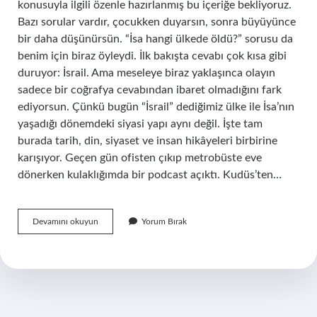
konusuyla ilgili özenle hazırlanmış bu içeriğe bekliyoruz.
Bazı sorular vardır, çocukken duyarsın, sonra büyüyünce
bir daha düşünürsün. “İsa hangi ülkede öldü?” sorusu da
benim için biraz öyleydi. İlk bakışta cevabı çok kısa gibi
duruyor: İsrail. Ama meseleye biraz yaklaşınca olayın
sadece bir coğrafya cevabından ibaret olmadığını fark
ediyorsun. Çünkü bugün “İsrail” dediğimiz ülke ile İsa’nın
yaşadığı dönemdeki siyasi yapı aynı değil. İşte tam
burada tarih, din, siyaset ve insan hikâyeleri birbirine
karışıyor. Geçen gün ofisten çıkıp metrobüste eve
dönerken kulaklığımda bir podcast açıktı. Kudüs’ten…
İsa
Devamını okuyun
Yorum Bırak
hangi
ülkede
öldü
?