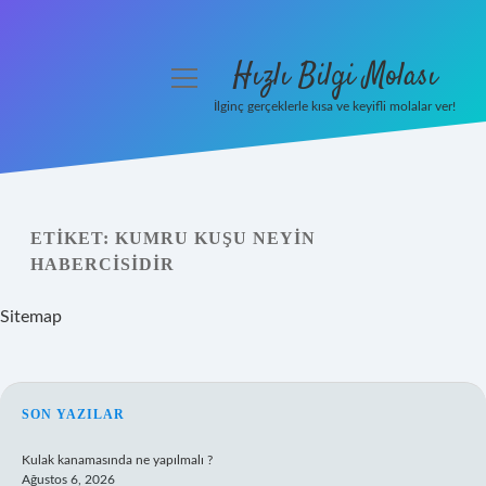
Hızlı Bilgi Molası
menüyü
aç
İlginç gerçeklerle kısa ve keyifli molalar ver!
Anasayfa
Gizlilik Politikası
ETIKET:
KUMRU KUŞU NEYIN
Yasal Uyarı
HABERCISIDIR
Hakkımızda
Sitemap
SIDEBAR
SON YAZILAR
Kulak kanamasında ne yapılmalı ?
Ağustos 6, 2026