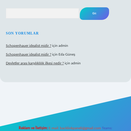
Arama
SON YORUMLAR
Schopenhauer idealist midir ?
için
admin
Schopenhauer idealist midir ?
için
Eda Güneş
Devletler arası karşılıklılık ilkesi nedir ?
için
admin
ps://www.hiltonbetx.org/
Reklam ve İletişim:
E-mail:
backlinkpaneli@gmail.com
Teams: