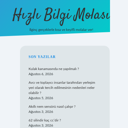
Hızlı Bilgi Molası
İlginç gerçeklerle kısa ve keyifli molalar ver!
https://www.hil
SIDEBAR
SON YAZILAR
Kulak kanamasında ne yapılmalı ?
Ağustos 6, 2026
Avcı ve toplayıcı insanlar tarafından yerleşim
yeri olarak tercih edilmesinin nedenleri neler
olabilir ?
Ağustos 5, 2026
Akıllı nem sensörü nasıl çalışır ?
Ağustos 3, 2026
62 silindir kaç cc’dir ?
Ağustos 3, 2026