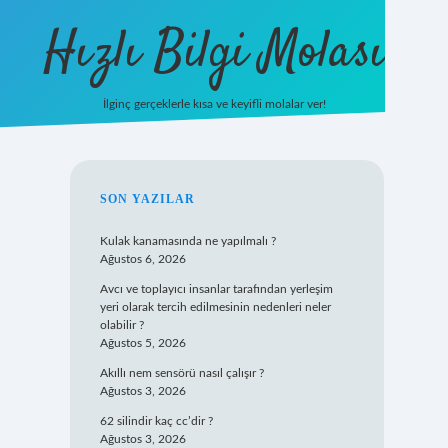
Hızlı Bilgi Molası
İlginç gerçeklerle kısa ve keyifli molalar ver!
https://www.hil
SIDEBAR
SON YAZILAR
Kulak kanamasında ne yapılmalı ?
Ağustos 6, 2026
Avcı ve toplayıcı insanlar tarafından yerleşim
yeri olarak tercih edilmesinin nedenleri neler
olabilir ?
Ağustos 5, 2026
Akıllı nem sensörü nasıl çalışır ?
Ağustos 3, 2026
62 silindir kaç cc’dir ?
Ağustos 3, 2026