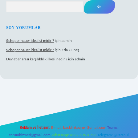
Arama
SON YORUMLAR
Schopenhauer idealist midir ?
için
admin
Schopenhauer idealist midir ?
için
Eda Güneş
Devletler arası karşılıklılık ilkesi nedir ?
için
admin
ps://www.hiltonbetx.org/
Reklam ve İletişim:
E-mail:
backlinkpaneli@gmail.com
Teams:
forumhizmeti@gmail.com
Whatsapp: 0262 606 0 726
Telegram: @karabul