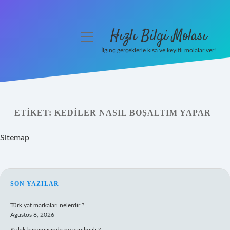
Hızlı Bilgi Molası
menüyü
aç
İlginç gerçeklerle kısa ve keyifli molalar ver!
Anasayfa
Gizlilik Politikası
ETIKET:
KEDILER NASIL BOŞALTIM YAPAR
Yasal Uyarı
Sitemap
Hakkımızda
SIDEBAR
SON YAZILAR
Türk yat markaları nelerdir ?
Ağustos 8, 2026