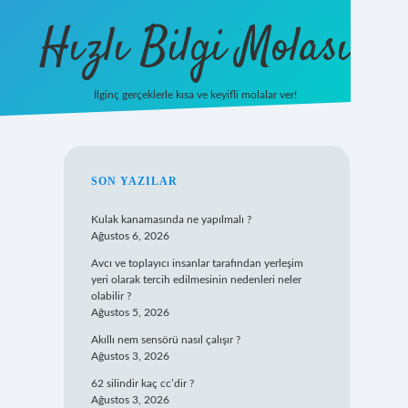
Hızlı Bilgi Molası
İlginç gerçeklerle kısa ve keyifli molalar ver!
https://www.hi
SIDEBAR
SON YAZILAR
Kulak kanamasında ne yapılmalı ?
Ağustos 6, 2026
Avcı ve toplayıcı insanlar tarafından yerleşim
yeri olarak tercih edilmesinin nedenleri neler
olabilir ?
Ağustos 5, 2026
Akıllı nem sensörü nasıl çalışır ?
Ağustos 3, 2026
62 silindir kaç cc’dir ?
Ağustos 3, 2026