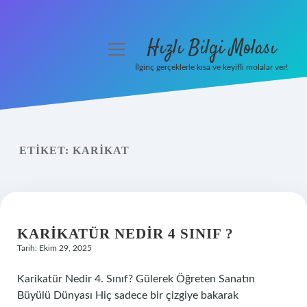
Hızlı Bilgi Molası
menüyü
aç
İlginç gerçeklerle kısa ve keyifli molalar ver!
Anasayfa
Gizlilik Politikası
ETIKET:
KARIKAT
Yasal Uyarı
Hakkımızda
KARIKATÜR NEDIR 4 SINIF ?
Tarih: Ekim 29, 2025
Karikatür Nedir 4. Sınıf? Gülerek Öğreten Sanatın
Büyülü Dünyası Hiç sadece bir çizgiye bakarak