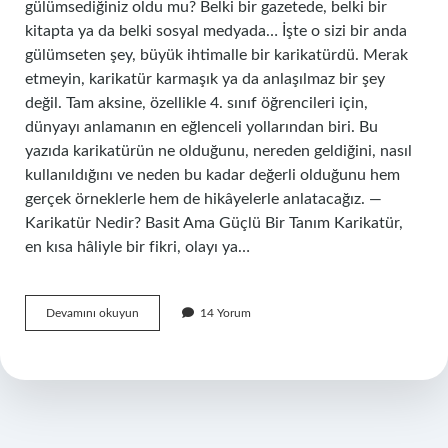
gülümsediğiniz oldu mu? Belki bir gazetede, belki bir
kitapta ya da belki sosyal medyada… İşte o sizi bir anda
gülümseten şey, büyük ihtimalle bir karikatürdü. Merak
etmeyin, karikatür karmaşık ya da anlaşılmaz bir şey
değil. Tam aksine, özellikle 4. sınıf öğrencileri için,
dünyayı anlamanın en eğlenceli yollarından biri. Bu
yazıda karikatürün ne olduğunu, nereden geldiğini, nasıl
kullanıldığını ve neden bu kadar değerli olduğunu hem
gerçek örneklerle hem de hikâyelerle anlatacağız. —
Karikatür Nedir? Basit Ama Güçlü Bir Tanım Karikatür,
en kısa hâliyle bir fikri, olayı ya…
Karikatür
Devamını okuyun
14 Yorum
nedir
4
sınıf
?