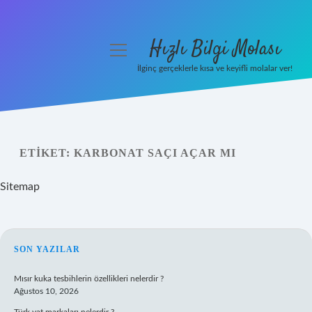
Hızlı Bilgi Molası
menüyü
aç
İlginç gerçeklerle kısa ve keyifli molalar ver!
Anasayfa
Gizlilik Politikası
ETIKET:
KARBONAT SAÇI AÇAR MI
Yasal Uyarı
Sitemap
Hakkımızda
SIDEBAR
SON YAZILAR
Mısır kuka tesbihlerin özellikleri nelerdir ?
Ağustos 10, 2026