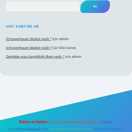
Arama
SON YORUMLAR
Schopenhauer idealist midir ?
için
admin
Schopenhauer idealist midir ?
için
Eda Güneş
Devletler arası karşılıklılık ilkesi nedir ?
için
admin
tps://www.hiltonbetx.org/
Reklam ve İletişim:
E-mail:
backlinkpaneli@gmail.com
Teams:
forumhizmeti@gmail.com
Whatsapp: 0262 606 0 726
Telegram: @karabul