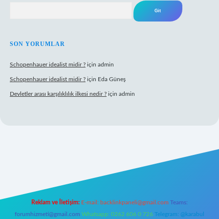
Arama
SON YORUMLAR
Schopenhauer idealist midir ?
için
admin
Schopenhauer idealist midir ?
için
Eda Güneş
Devletler arası karşılıklılık ilkesi nedir ?
için
admin
tps://www.hiltonbetx.org/
Reklam ve İletişim:
E-mail:
backlinkpaneli@gmail.com
Teams:
forumhizmeti@gmail.com
Whatsapp: 0262 606 0 726
Telegram: @karabul