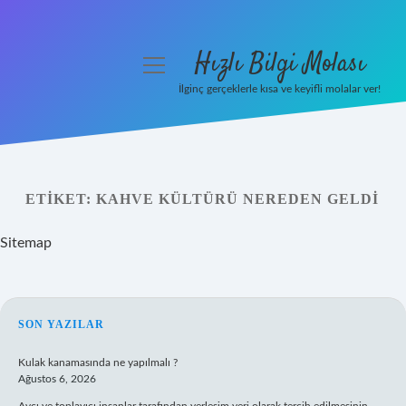
Hızlı Bilgi Molası
menüyü
aç
İlginç gerçeklerle kısa ve keyifli molalar ver!
Anasayfa
Gizlilik Politikası
ETIKET:
KAHVE KÜLTÜRÜ NEREDEN GELDI
Yasal Uyarı
Sitemap
Hakkımızda
SIDEBAR
SON YAZILAR
Kulak kanamasında ne yapılmalı ?
Ağustos 6, 2026