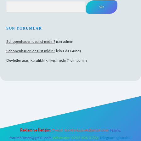
Arama
SON YORUMLAR
Schopenhauer idealist midir ?
için
admin
Schopenhauer idealist midir ?
için
Eda Güneş
Devletler arası karşılıklılık ilkesi nedir ?
için
admin
ttps://www.hiltonbetx.org/
Reklam ve İletişim:
E-mail:
backlinkpaneli@gmail.com
Teams:
forumhizmeti@gmail.com
Whatsapp: 0262 606 0 726
Telegram: @karabul