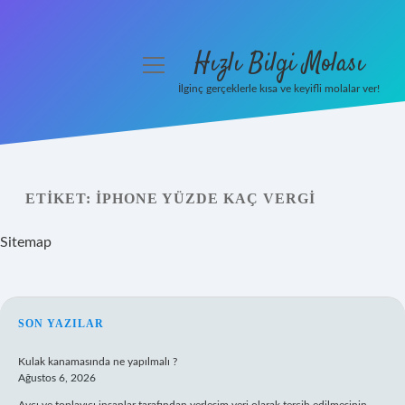
Hızlı Bilgi Molası
menüyü
aç
İlginç gerçeklerle kısa ve keyifli molalar ver!
Anasayfa
Gizlilik Politikası
ETIKET:
IPHONE YÜZDE KAÇ VERGI
Yasal Uyarı
Sitemap
Hakkımızda
SIDEBAR
SON YAZILAR
Kulak kanamasında ne yapılmalı ?
Ağustos 6, 2026