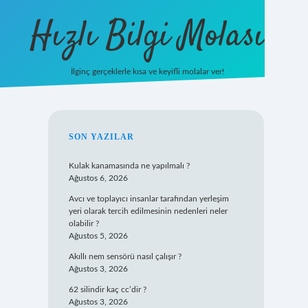
Hızlı Bilgi Molası
İlginç gerçeklerle kısa ve keyifli molalar ver!
https://www.hi
SIDEBAR
SON YAZILAR
Kulak kanamasında ne yapılmalı ?
Ağustos 6, 2026
Avcı ve toplayıcı insanlar tarafından yerleşim
yeri olarak tercih edilmesinin nedenleri neler
olabilir ?
Ağustos 5, 2026
Akıllı nem sensörü nasıl çalışır ?
Ağustos 3, 2026
62 silindir kaç cc’dir ?
Ağustos 3, 2026