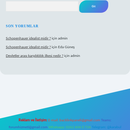
Arama
SON YORUMLAR
Schopenhauer idealist midir ?
için
admin
Schopenhauer idealist midir ?
için
Eda Güneş
Devletler arası karşılıklılık ilkesi nedir ?
için
admin
tps://www.hiltonbetx.org/
Reklam ve İletişim:
E-mail:
backlinkpaneli@gmail.com
Teams:
forumhizmeti@gmail.com
Whatsapp: 0262 606 0 726
Telegram: @karabul