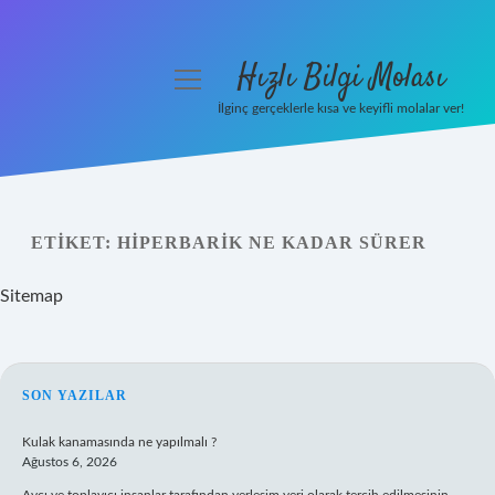
Hızlı Bilgi Molası
menüyü
aç
İlginç gerçeklerle kısa ve keyifli molalar ver!
Anasayfa
Gizlilik Politikası
ETIKET:
HIPERBARIK NE KADAR SÜRER
Yasal Uyarı
Sitemap
Hakkımızda
SIDEBAR
SON YAZILAR
Kulak kanamasında ne yapılmalı ?
Ağustos 6, 2026