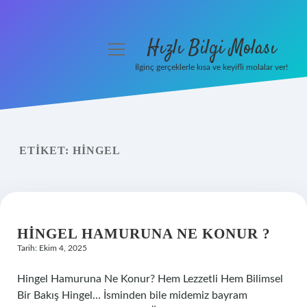
Hızlı Bilgi Molası
menüyü
aç
İlginç gerçeklerle kısa ve keyifli molalar ver!
Anasayfa
Gizlilik Politikası
ETIKET:
HINGEL
Yasal Uyarı
Hakkımızda
HINGEL HAMURUNA NE KONUR ?
Tarih: Ekim 4, 2025
Hingel Hamuruna Ne Konur? Hem Lezzetli Hem Bilimsel
Bir Bakış Hingel… İsminden bile midemiz bayram