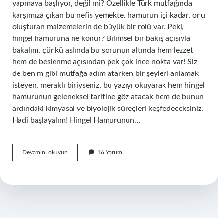
yapmaya başlıyor, değil mi? Özellikle Türk mutfağında
karşımıza çıkan bu nefis yemekte, hamurun içi kadar, onu
oluşturan malzemelerin de büyük bir rolü var. Peki,
hingel hamuruna ne konur? Bilimsel bir bakış açısıyla
bakalım, çünkü aslında bu sorunun altında hem lezzet
hem de beslenme açısından pek çok ince nokta var! Siz
de benim gibi mutfağa adım atarken bir şeyleri anlamak
isteyen, meraklı biriyseniz, bu yazıyı okuyarak hem hingel
hamurunun geleneksel tarifine göz atacak hem de bunun
ardındaki kimyasal ve biyolojik süreçleri keşfedeceksiniz.
Hadi başlayalım! Hingel Hamurunun…
Hingel
Devamını okuyun
16 Yorum
hamuruna
ne
konur
?