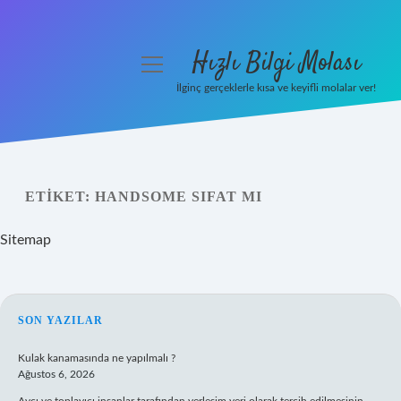
Hızlı Bilgi Molası
menüyü
aç
İlginç gerçeklerle kısa ve keyifli molalar ver!
Anasayfa
Gizlilik Politikası
ETIKET:
HANDSOME SIFAT MI
Yasal Uyarı
Sitemap
Hakkımızda
SIDEBAR
SON YAZILAR
Kulak kanamasında ne yapılmalı ?
Ağustos 6, 2026