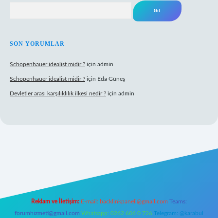
Arama
SON YORUMLAR
Schopenhauer idealist midir ?
için
admin
Schopenhauer idealist midir ?
için
Eda Güneş
Devletler arası karşılıklılık ilkesi nedir ?
için
admin
https://www.hiltonbetx.org/
Reklam ve İletişim:
E-mail:
backlinkpaneli@gmail.com
Teams:
forumhizmeti@gmail.com
Whatsapp: 0262 606 0 726
Telegram: @karabul