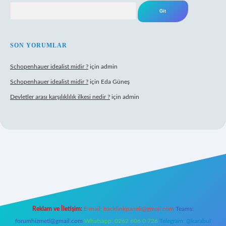
Arama
SON YORUMLAR
Schopenhauer idealist midir ?
için
admin
Schopenhauer idealist midir ?
için
Eda Güneş
Devletler arası karşılıklılık ilkesi nedir ?
için
admin
tps://www.hiltonbetx.org/
Reklam ve İletişim:
E-mail:
backlinkpaneli@gmail.com
Teams:
forumhizmeti@gmail.com
Whatsapp: 0262 606 0 726
Telegram: @karabul