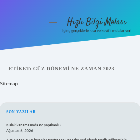
Hızlı Bilgi Molası
menüyü
aç
İlginç gerçeklerle kısa ve keyifli molalar ver!
Anasayfa
Gizlilik Politikası
ETIKET:
GÜZ DÖNEMI NE ZAMAN 2023
Yasal Uyarı
Sitemap
Hakkımızda
SIDEBAR
SON YAZILAR
Kulak kanamasında ne yapılmalı ?
Ağustos 6, 2026