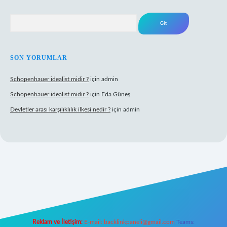
Arama
SON YORUMLAR
Schopenhauer idealist midir ?
için
admin
Schopenhauer idealist midir ?
için
Eda Güneş
Devletler arası karşılıklılık ilkesi nedir ?
için
admin
ps://www.hiltonbetx.org/
Reklam ve İletişim:
E-mail:
backlinkpaneli@gmail.com
Teams: