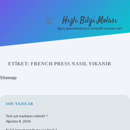
Hızlı Bilgi Molası
menüyü
aç
İlginç gerçeklerle kısa ve keyifli molalar ver!
Anasayfa
Gizlilik Politikası
ETIKET:
FRENCH PRESS NASIL YIKANIR
Yasal Uyarı
Sitemap
Hakkımızda
SIDEBAR
SON YAZILAR
Türk yat markaları nelerdir ?
Ağustos 8, 2026