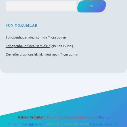
Arama
SON YORUMLAR
Schopenhauer idealist midir ?
için
admin
Schopenhauer idealist midir ?
için
Eda Güneş
Devletler arası karşılıklılık ilkesi nedir ?
için
admin
ps://www.hiltonbetx.org/
Reklam ve İletişim:
E-mail:
backlinkpaneli@gmail.com
Teams:
forumhizmeti@gmail.com
Whatsapp: 0262 606 0 726
Telegram: @karabul