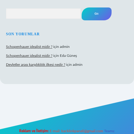
Arama
SON YORUMLAR
Schopenhauer idealist midir ?
için
admin
Schopenhauer idealist midir ?
için
Eda Güneş
Devletler arası karşılıklılık ilkesi nedir ?
için
admin
ps://www.hiltonbetx.org/
Reklam ve İletişim:
E-mail:
backlinkpaneli@gmail.com
Teams: