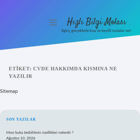
Hızlı Bilgi Molası
menüyü
aç
İlginç gerçeklerle kısa ve keyifli molalar ver!
Anasayfa
Gizlilik Politikası
ETIKET:
CVDE HAKKIMDA KISMINA NE
Yasal Uyarı
YAZILIR
Hakkımızda
Sitemap
SIDEBAR
SON YAZILAR
Mısır kuka tesbihlerin özellikleri nelerdir ?
Ağustos 10, 2026