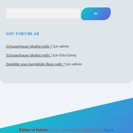
Arama
SON YORUMLAR
Schopenhauer idealist midir ?
için
admin
Schopenhauer idealist midir ?
için
Eda Güneş
Devletler arası karşılıklılık ilkesi nedir ?
için
admin
ps://www.hiltonbetx.org/
Reklam ve İletişim:
E-mail:
backlinkpaneli@gmail.com
Teams: