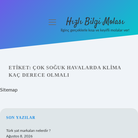
Hızlı Bilgi Molası
menüyü
aç
İlginç gerçeklerle kısa ve keyifli molalar ver!
Anasayfa
Gizlilik Politikası
ETIKET:
ÇOK SOĞUK HAVALARDA KLIMA
Yasal Uyarı
KAÇ DERECE OLMALI
Hakkımızda
Sitemap
SIDEBAR
SON YAZILAR
Türk yat markaları nelerdir ?
Ağustos 8, 2026