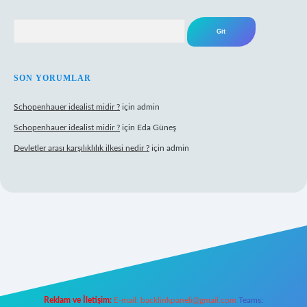
Arama
SON YORUMLAR
Schopenhauer idealist midir ?
için
admin
Schopenhauer idealist midir ?
için
Eda Güneş
Devletler arası karşılıklılık ilkesi nedir ?
için
admin
tps://www.hiltonbetx.org/
Reklam ve İletişim:
E-mail:
backlinkpaneli@gmail.com
Teams: