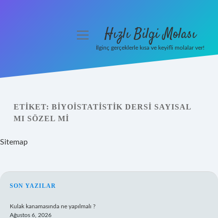
Hızlı Bilgi Molası
menüyü
aç
İlginç gerçeklerle kısa ve keyifli molalar ver!
Anasayfa
Gizlilik Politikası
ETIKET:
BIYOISTATISTIK DERSI SAYISAL
Yasal Uyarı
MI SÖZEL MI
Hakkımızda
Sitemap
SIDEBAR
SON YAZILAR
Kulak kanamasında ne yapılmalı ?
Ağustos 6, 2026