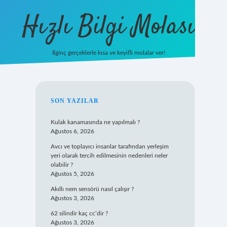
Hızlı Bilgi Molası
İlginç gerçeklerle kısa ve keyifli molalar ver!
https://www.hil
SIDEBAR
SON YAZILAR
Kulak kanamasında ne yapılmalı ?
Ağustos 6, 2026
Avcı ve toplayıcı insanlar tarafından yerleşim
yeri olarak tercih edilmesinin nedenleri neler
olabilir ?
Ağustos 5, 2026
Akıllı nem sensörü nasıl çalışır ?
Ağustos 3, 2026
62 silindir kaç cc’dir ?
Ağustos 3, 2026