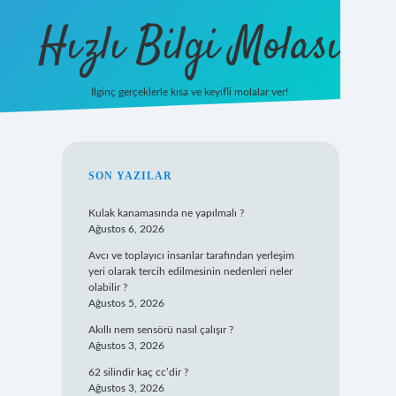
Hızlı Bilgi Molası
İlginç gerçeklerle kısa ve keyifli molalar ver!
https://www.hi
SIDEBAR
SON YAZILAR
Kulak kanamasında ne yapılmalı ?
Ağustos 6, 2026
Avcı ve toplayıcı insanlar tarafından yerleşim
yeri olarak tercih edilmesinin nedenleri neler
olabilir ?
Ağustos 5, 2026
Akıllı nem sensörü nasıl çalışır ?
Ağustos 3, 2026
62 silindir kaç cc’dir ?
Ağustos 3, 2026