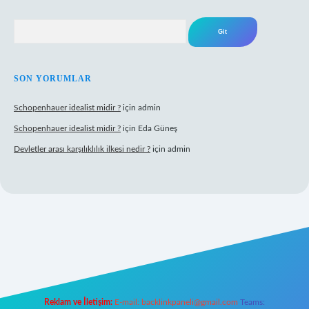
Arama
SON YORUMLAR
Schopenhauer idealist midir ?
için
admin
Schopenhauer idealist midir ?
için
Eda Güneş
Devletler arası karşılıklılık ilkesi nedir ?
için
admin
tps://www.hiltonbetx.org/
Reklam ve İletişim:
E-mail:
backlinkpaneli@gmail.com
Teams: