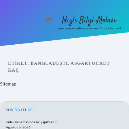
Hızlı Bilgi Molası
menüyü
aç
İlginç gerçeklerle kısa ve keyifli molalar ver!
Anasayfa
Gizlilik Politikası
ETIKET:
BANGLADEŞTE ASGARI ÜCRET
Yasal Uyarı
KAÇ
Hakkımızda
Sitemap
SIDEBAR
SON YAZILAR
Kulak kanamasında ne yapılmalı ?
Ağustos 6, 2026