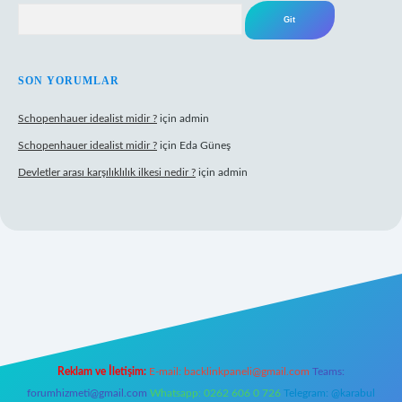
Arama
SON YORUMLAR
Schopenhauer idealist midir ?
için
admin
Schopenhauer idealist midir ?
için
Eda Güneş
Devletler arası karşılıklılık ilkesi nedir ?
için
admin
tps://www.hiltonbetx.org/
Reklam ve İletişim:
E-mail:
backlinkpaneli@gmail.com
Teams:
forumhizmeti@gmail.com
Whatsapp: 0262 606 0 726
Telegram: @karabul