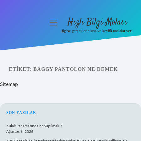
Hızlı Bilgi Molası
menüyü
aç
İlginç gerçeklerle kısa ve keyifli molalar ver!
Anasayfa
Gizlilik Politikası
ETIKET:
BAGGY PANTOLON NE DEMEK
Yasal Uyarı
Sitemap
Hakkımızda
SIDEBAR
SON YAZILAR
Kulak kanamasında ne yapılmalı ?
Ağustos 6, 2026