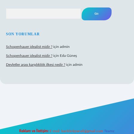
Arama
SON YORUMLAR
Schopenhauer idealist midir ?
için
admin
Schopenhauer idealist midir ?
için
Eda Güneş
Devletler arası karşılıklılık ilkesi nedir ?
için
admin
ps://www.hiltonbetx.org/
Reklam ve İletişim:
E-mail:
backlinkpaneli@gmail.com
Teams: