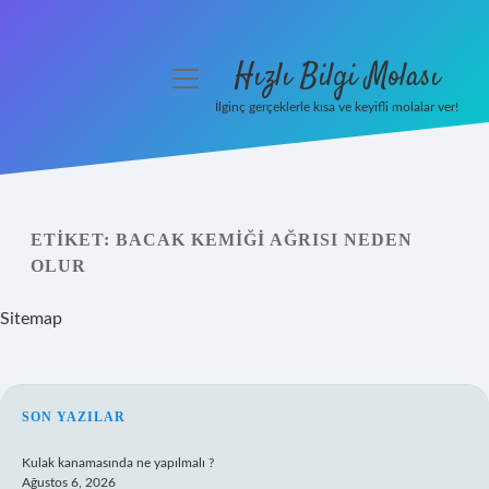
Hızlı Bilgi Molası
menüyü
aç
İlginç gerçeklerle kısa ve keyifli molalar ver!
Anasayfa
Gizlilik Politikası
ETIKET:
BACAK KEMIĞI AĞRISI NEDEN
Yasal Uyarı
OLUR
Hakkımızda
Sitemap
SIDEBAR
SON YAZILAR
Kulak kanamasında ne yapılmalı ?
Ağustos 6, 2026