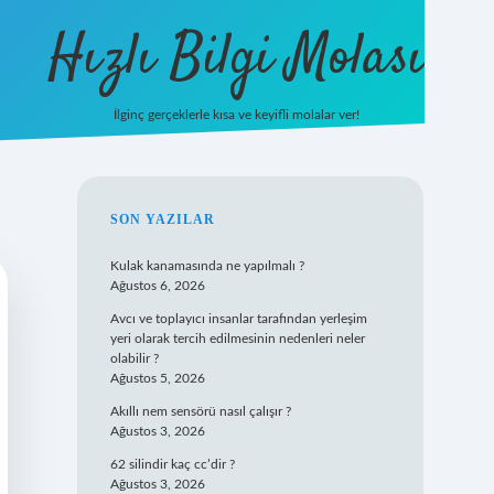
Hızlı Bilgi Molası
İlginç gerçeklerle kısa ve keyifli molalar ver!
https://www.hi
SIDEBAR
SON YAZILAR
Kulak kanamasında ne yapılmalı ?
Ağustos 6, 2026
Avcı ve toplayıcı insanlar tarafından yerleşim
yeri olarak tercih edilmesinin nedenleri neler
olabilir ?
Ağustos 5, 2026
Akıllı nem sensörü nasıl çalışır ?
Ağustos 3, 2026
62 silindir kaç cc’dir ?
Ağustos 3, 2026