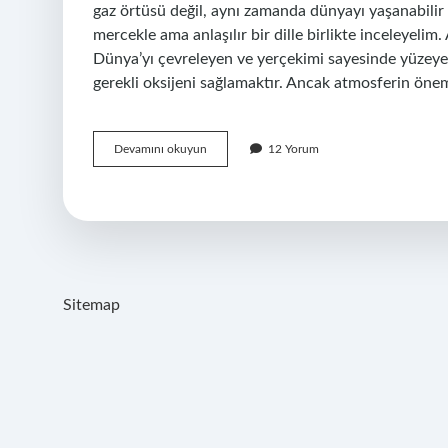
gaz örtüsü değil, aynı zamanda dünyayı yaşanabilir 
mercekle ama anlaşılır bir dille birlikte inceleye
Dünya’yı çevreleyen ve yerçekimi sayesinde yüzeye 
gerekli oksijeni sağlamaktır. Ancak atmosferin önem
Hava
Devamını okuyun
12 Yorum
tabakasının
diğer
adı
nedir
?
Sitemap