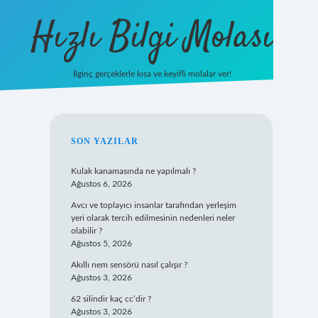
Hızlı Bilgi Molası
İlginç gerçeklerle kısa ve keyifli molalar ver!
https://www.hi
SIDEBAR
SON YAZILAR
Kulak kanamasında ne yapılmalı ?
Ağustos 6, 2026
Avcı ve toplayıcı insanlar tarafından yerleşim
yeri olarak tercih edilmesinin nedenleri neler
olabilir ?
Ağustos 5, 2026
Akıllı nem sensörü nasıl çalışır ?
Ağustos 3, 2026
62 silindir kaç cc’dir ?
Ağustos 3, 2026