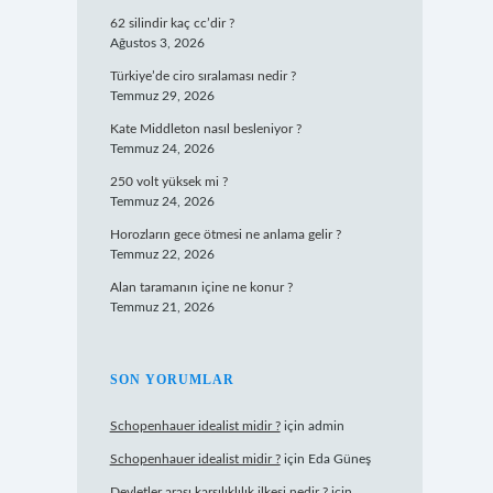
62 silindir kaç cc’dir ?
Ağustos 3, 2026
Türkiye’de ciro sıralaması nedir ?
Temmuz 29, 2026
Kate Middleton nasıl besleniyor ?
Temmuz 24, 2026
250 volt yüksek mi ?
Temmuz 24, 2026
Horozların gece ötmesi ne anlama gelir ?
Temmuz 22, 2026
Alan taramanın içine ne konur ?
Temmuz 21, 2026
SON YORUMLAR
Schopenhauer idealist midir ?
için
admin
Schopenhauer idealist midir ?
için
Eda Güneş
Devletler arası karşılıklılık ilkesi nedir ?
için