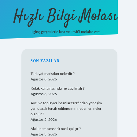
Hızlı Bilgi Molası
İlginç gerçeklerle kısa ve keyifli molalar ver!
https://www.hil
SIDEBAR
SON YAZILAR
Türk yat markaları nelerdir ?
Ağustos 8, 2026
Kulak kanamasında ne yapılmalı ?
Ağustos 6, 2026
Avcı ve toplayıcı insanlar tarafından yerleşim
yeri olarak tercih edilmesinin nedenleri neler
olabilir ?
Ağustos 5, 2026
Akıllı nem sensörü nasıl çalışır ?
Ağustos 3, 2026