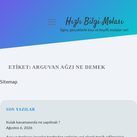
Hızlı Bilgi Molası
menüyü
aç
İlginç gerçeklerle kısa ve keyifli molalar ver!
Anasayfa
Gizlilik Politikası
ETIKET:
ARGUVAN AĞZI NE DEMEK
Yasal Uyarı
Sitemap
Hakkımızda
SIDEBAR
SON YAZILAR
Kulak kanamasında ne yapılmalı ?
Ağustos 6, 2026