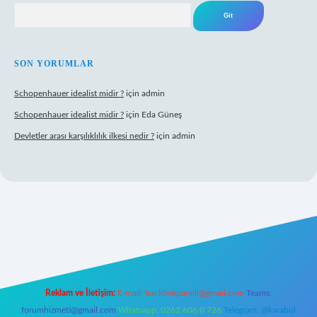
Arama
SON YORUMLAR
Schopenhauer idealist midir ?
için
admin
Schopenhauer idealist midir ?
için
Eda Güneş
Devletler arası karşılıklılık ilkesi nedir ?
için
admin
https://www.hiltonbetx.org/
Reklam ve İletişim:
E-mail:
backlinkpaneli@gmail.com
Teams:
forumhizmeti@gmail.com
Whatsapp: 0262 606 0 726
Telegram: @karabul