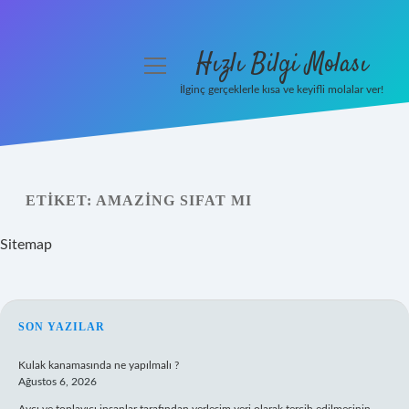
Hızlı Bilgi Molası
menüyü
aç
İlginç gerçeklerle kısa ve keyifli molalar ver!
Anasayfa
Gizlilik Politikası
ETIKET:
AMAZING SIFAT MI
Yasal Uyarı
Sitemap
Hakkımızda
SIDEBAR
SON YAZILAR
Kulak kanamasında ne yapılmalı ?
Ağustos 6, 2026