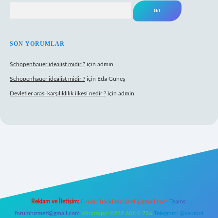
Arama
SON YORUMLAR
Schopenhauer idealist midir ?
için
admin
Schopenhauer idealist midir ?
için
Eda Güneş
Devletler arası karşılıklılık ilkesi nedir ?
için
admin
ps://www.hiltonbetx.org/
Reklam ve İletişim:
E-mail:
backlinkpaneli@gmail.com
Teams:
forumhizmeti@gmail.com
Whatsapp: 0262 606 0 726
Telegram: @karabul