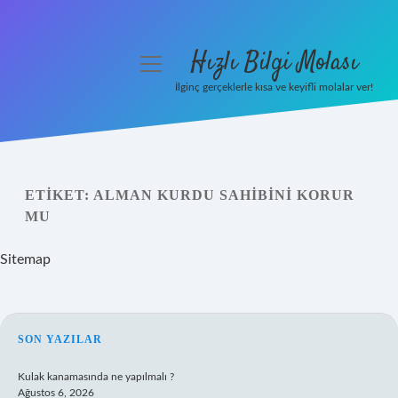
Hızlı Bilgi Molası
menüyü
aç
İlginç gerçeklerle kısa ve keyifli molalar ver!
Anasayfa
Gizlilik Politikası
ETIKET:
ALMAN KURDU SAHIBINI KORUR
Yasal Uyarı
MU
Hakkımızda
Sitemap
SIDEBAR
SON YAZILAR
Kulak kanamasında ne yapılmalı ?
Ağustos 6, 2026