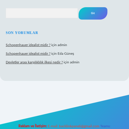
Arama
SON YORUMLAR
Schopenhauer idealist midir ?
için
admin
Schopenhauer idealist midir ?
için
Eda Güneş
Devletler arası karşılıklılık ilkesi nedir ?
için
admin
ps://www.hiltonbetx.org/
Reklam ve İletişim:
E-mail:
backlinkpaneli@gmail.com
Teams: