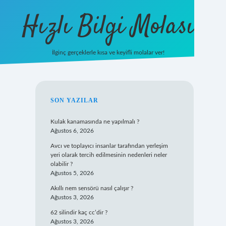
Hızlı Bilgi Molası
İlginç gerçeklerle kısa ve keyifli molalar ver!
https://www.hi
SIDEBAR
SON YAZILAR
Kulak kanamasında ne yapılmalı ?
Ağustos 6, 2026
Avcı ve toplayıcı insanlar tarafından yerleşim
yeri olarak tercih edilmesinin nedenleri neler
olabilir ?
Ağustos 5, 2026
Akıllı nem sensörü nasıl çalışır ?
Ağustos 3, 2026
62 silindir kaç cc’dir ?
Ağustos 3, 2026